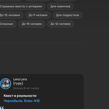
Страшные квесты с актерами
Для новичков
До 10 человек
До 9 человек
Для подростков
Сложные
До 15 человек
До 12 человек
Lera Lera
(гуру)
больше 8 лет назад
Квест в реальности
Чернобыль. Блок-410