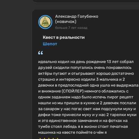
Александр Голубенко
(новичок)
больше 7 лет назад
Квест в реальности
Шепот
идеально ходил на день рождение 13 лет собрал
друзей сходили попугались очень понравилось
актёры пугают и отыгрывают хорошо достаточно
страшно и интересно ходили 3 мальчика и 2
девочки в предпоследней одна ушла не выдержала
и внимание (СПОЙЛЕР) немного облажались с
одним заданием надо было испечь пирог рецепт
нашли но мы пришли в кухню и 2 девочек послали
за сахаром у нас погас свет нам подсунули муку и
дефки тоже принесли муку и у нас 2 тарелки муки
и это единственное замечание и на фотках на
тумбе стоял лебедь я в жизни стоит печатная
машинка на квесте поймёте о чём я