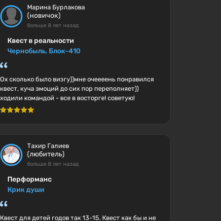
Марина Бурлакова
(новичок)
больше 8 лет назад
Квест в реальности
Чернобыль. Блок-410
Ох сколько было визгу))мне очеееень понравился
квест, куча эмоций до сих пор переполняет))
ходили командой - все в восторге! советую!
Тахир Галиев
(любитель)
больше 8 лет назад
Перформанс
Крик души
Квест для детей годов так 13-15. Квест как бы и не