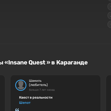
 «Insane Quest » в Караганде
Шамиль
(любитель)
больше 7 лет назад
Квест в реальности
Шепот