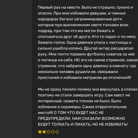
Первый раз на квесте. Было не страшно, грязно и
опасно. При мне избивали девушек, в темных
коридорах бегали загриммированные дети
которые при выключенном свете толками всех
подряд, при том что мы могли бежать и
спотыкаться друг об друга. Кто то падал и по нему
бежала толпа. Одна девочка упала с лестницы и
сильно ушибла колено. Другой актер расцарапал
руку. Мне почти порвали футболку схватив за нее
и потянув на себя. НО это не самое стремное, самое
стремное ,что забрали одну девочку в комнату где
несколько человек душили ее, связывали
простыней и избивали матрасом до отключки!!!!
Мы не сразу поняли почему она вернулась в слезах
поэтому не стали завершать игру. Сам квест не
интересный, сюжета толком не было. Было
избиение и скримеры. Самое отвратительное
место!!!! О ТОМ ЧТО БУДЕТ НАС НЕ
ПРЕДУПРЕДИЛИ, НАМ СКАЗАЛИ ВОЗМОЖНО
БУДУТ ТОЛКАТЬ И ПИХАТЬ, НО НЕ ИЗБИВАТЬ!