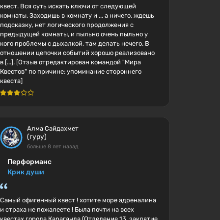
квест. Вся суть искать ключи от следующей
комнаты. Заходишь в комнату и ... а ничего, ждешь
подсказку, нет логического продолжения с
предыдущей комнаты, и пыльно очень пыльно у
кого проблемы с дыхалкой, там делать нечего. В
отношении цепочки событий хорошо реализовано
в [...]. [Отзыв отредактирован командой "Мира
Квестов" по причине: упоминание стороннего
квеста]
Алма Сайдахмет
(гуру)
больше 8 лет назад
Перформанс
Крик души
Самый офигенный квест ! хотите море адреналина
и страха не пожалеете ! Была почти на всех
квестах города Караганда (Отделение 13, заклятие