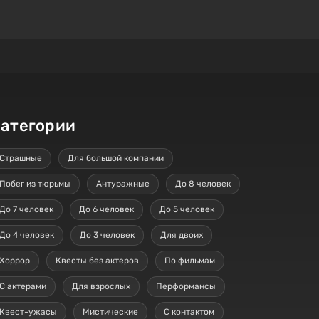
атегории
Страшные
Для большой компании
Побег из тюрьмы
Антуражные
До 8 человек
До 7 человек
До 6 человек
До 5 человек
До 4 человек
До 3 человек
Для двоих
Хоррор
Квесты без актеров
По фильмам
С актерами
Для взрослых
Перформансы
Квест-ужасы
Мистические
С контактом