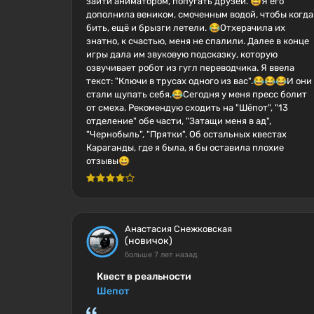
зайти аниматором, попугать друзей. 😄Я его
дополнила веником, смоченным водой, чтобы когда
бить, ещё и брызги летели. 😂Отхерачила их
знатно, к счастью, меня не спалили. Далее в конце
игры дала им звуковую подсказку, которую
озвучивает робот из гугл переводчика. Я ввела
текст: "Ключи в трусах одного из вас".😂😂😂И они
стали щупать себя.😂Сегодня у меня пресс болит
от смеха. Рекомендую сходить на "Шёпот", "13
отделение" обе части, "Затащи меня в ад",
"Чернобыль", "Прятки". Об остальных квестах
Караганды, где я была, я бы оставила плохие
отзывы😀
Анастасия Снежковская
(новичок)
больше 7 лет назад
Квест в реальности
Шепот