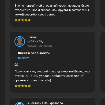
Это не первый мой страшный квест, но здесь было
столько криков и визгов! мои друзья в восторге и я
тоже)) спасибо, квест супер!
Наиля
(новичок)
больше 7 лет назад
Квест в реальности
Шепот
Получили кучу эмоций и заряд энергии! Было дико
страшно, но нам удалось побороть свои фобии)
организаторам спасибо)
Анастасия Панкратьева