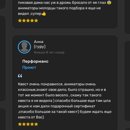
пиковая дама нас уж в дрожь бросало от ее глаз 😨
аниматоры молодцы такого подбора я еще не
видел ,супер👍
Анна
(гуру)
больше 8 лет назад
Перформанс
Приют
Квест очень понравился, аниматоры очень
классные,знают свое дело, было страшно, но и в
тот же момент было весело , скажу так такого
квеста я не видела ) спасибо большое еще там шла
акция и нам дали подарочный сертификат
,спасибо большое за такой квест) будем ждать еще
квеста от Вас)