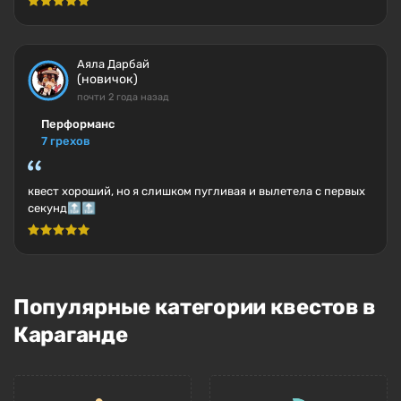
Аяла Дарбай
(новичок)
почти 2 года назад
Перформанс
7 грехов
квест хороший, но я слишком пугливая и вылетела с первых
секунд🔝🔝
Популярные категории квестов в
Караганде