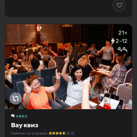
21+
2–12
КВИЗ
Вау квиз
Рейтинг по отзывам:
(5.0)