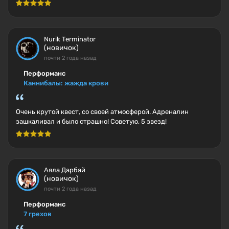
Nurik Terminator
(новичок)
почти 2 года назад
Перформанс
Каннибалы: жажда крови
Очень крутой квест, со своей атмосферой. Адреналин
зашкаливал и было страшно! Советую, 5 звезд!
Аяла Дарбай
(новичок)
почти 2 года назад
Перформанс
7 грехов