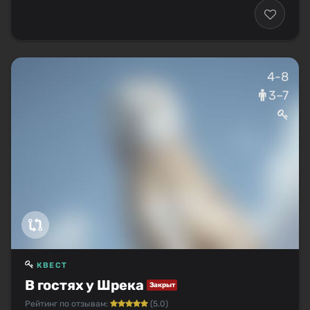
4-8
3–7
КВЕСТ
В гостях у Шрека
Закрыт
Рейтинг по отзывам:
(5.0)