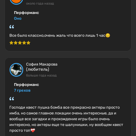
около года назад
Перформанс
Оно
Все было классно,очень жаль что всего лишь 1 час😔
София Макарова
(любитель)
больше года назад
Перформанс
7 грехов
Господи квест пушка бомба все прекрасно актеры просто
имба, но самое главное локации очень интересные, да и
вообще все загадки и прохождение игры было очень
интересно, но актеры еще те шалунишки, ну вообщем квест
просто топ❤️‍🩹