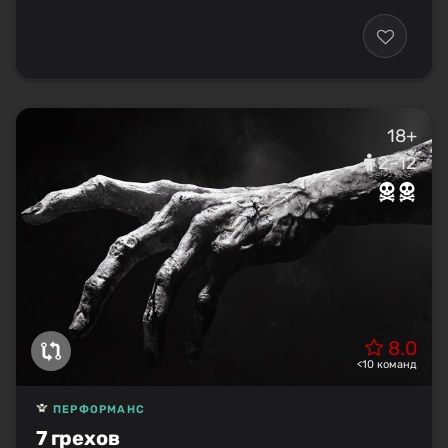
18+
2–12
8.0
<10 команд
ПЕРФОРМАНС
7 грехов