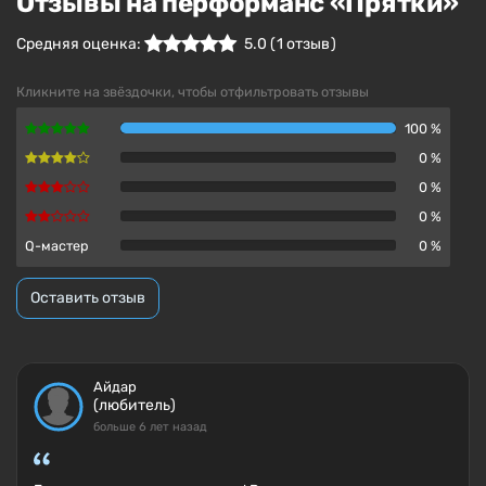
Отзывы на перформанс «Прятки»
Средняя оценка:
5.0
(
1
отзыв )
Кликните на звёздочки, чтобы отфильтровать отзывы
100 %
0 %
0 %
0 %
Q-мастер
0 %
Оставить отзыв
Айдар
(любитель)
больше 6 лет назад