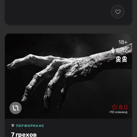
18+
2–12
8.0
<10 команд
ПЕРФОРМАНС
7 грехов