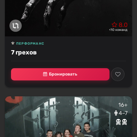
8.0
<10 команд
ПЕРФОРМАНС
7 грехов
Бронировать
16+
4–7